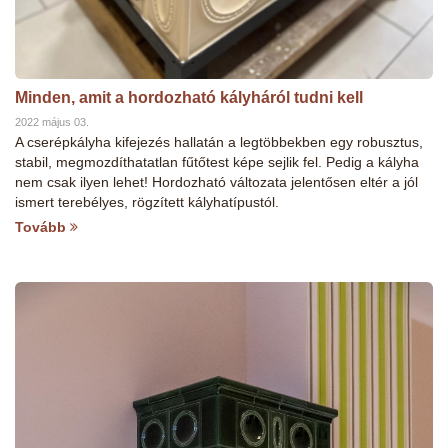
Minden, amit a hordozható kályháról tudni kell
2022 május 03.
A cserépkályha kifejezés hallatán a legtöbbekben egy robusztus,
stabil, megmozdíthatatlan fűtőtest képe sejlik fel. Pedig a kályha
nem csak ilyen lehet! Hordozható változata jelentősen eltér a jól
ismert terebélyes, rögzített kályhatípustól.
Tovább