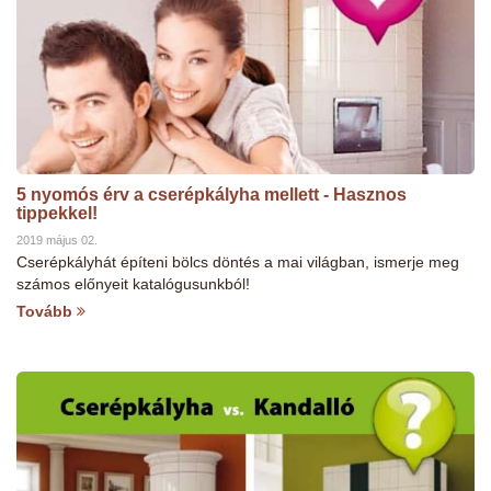
5 nyomós érv a cserépkályha mellett - Hasznos
tippekkel!
2019 május 02.
Cserépkályhát építeni bölcs döntés a mai világban, ismerje meg
számos előnyeit katalógusunkból!
Tovább