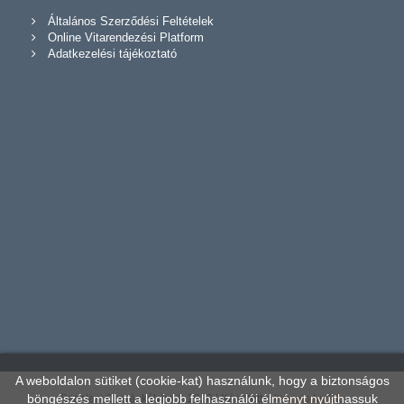
Általános Szerződési Feltételek
Online Vitarendezési Platform
Adatkezelési tájékoztató
A weboldalon sütiket (cookie-kat) használunk, hogy a biztonságos
böngészés mellett a legjobb felhasználói élményt nyújthassuk
Szentesi Cserépkályha © 2026 | Készítette:
Innovip.hu Kft.