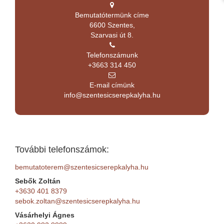
Bemutatótermünk címe
6600 Szentes,
Szarvasi út 8.
Telefonszámunk
+3663 314 450
E-mail címünk
info@szentesicserepkalyha.hu
További telefonszámok:
bemutatoterem@szentesicserepkalyha.hu
Sebők Zoltán
+3630 401 8379
sebok.zoltan@szentesicserepkalyha.hu
Vásárhelyi Ágnes