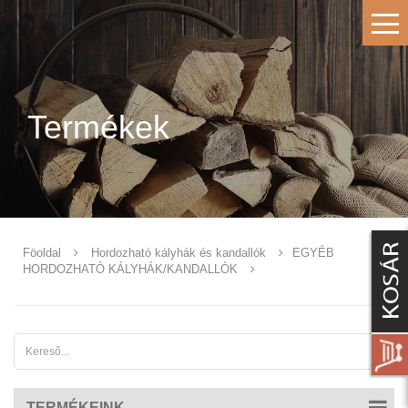
Termékek
Föoldal
Hordozható kályhák és kandallók
EGYÉB
HORDOZHATÓ KÁLYHÁK/KANDALLÓK
TERMÉKEINK