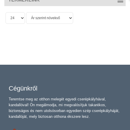
Cégünkről
Teremtse meg az otthon melegét egyedi cserépkályhával,
kandallóval! Ön megálmodja, mi megvalósítjuk takarékos,
biztonságos és nem utolsósorban egyedien szép cserépkályháját,
kandallóját, mely biztosan otthona ékszere lesz.