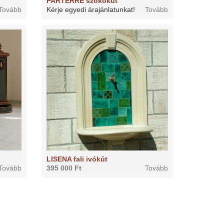
PARTERRE szökőkút
Tovább
Kérje egyedi árajánlatunkat!
Tovább
LISENA fali ivókút
Tovább
395 000 Ft
Tovább