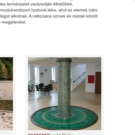
bka természetet varázsolják élhetőbbé,
modulrendszert hoztunk létre, ahol az elemek ízlés
ágot alkotnak. A változatos színek és minták között
ó megjelenést.