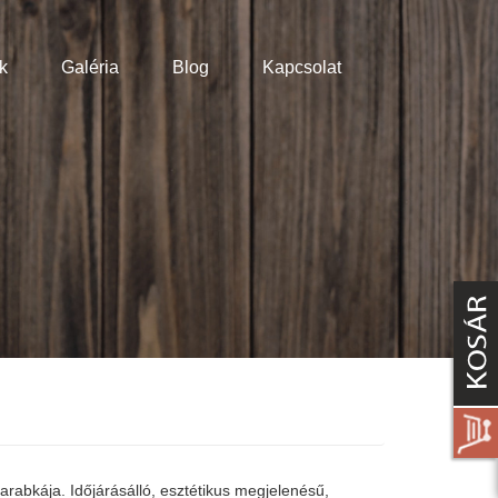
k
Galéria
Blog
Kapcsolat
darabkája. Időjárásálló, esztétikus megjelenésű,