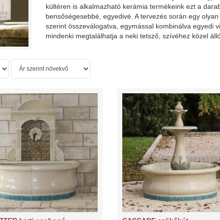
kültéren is alkalmazható kerámia termékeink ezt a dara
bensőségesebbé, egyedivé. A tervezés során egy olyan 
szerint összeválogatva, egymással kombinálva egyedi vil
mindenki megtalálhatja a neki tetsző, szívéhez közel áll