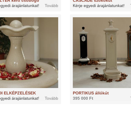
ZTER kerti csobogó
CASCADE szökőkút
egyedi árajánlatunkat!
Tovább
Kérje egyedi árajánlatunkat!
DI ELKÉPZELÉSEK
PORTIKUS állókút
egyedi árajánlatunkat!
Tovább
395 000 Ft