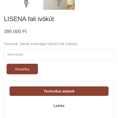
LISENA fali ivókút
395 000 Ft
Teraszok, kertek minőséget tükröző fali ivókútja.
Kosárba
Technikai adatok
Leírás