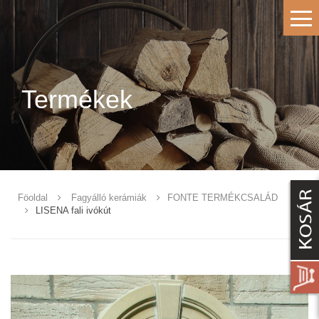
Termékek
Föoldal
Fagyálló kerámiák
FONTE TERMÉKCSALÁD
LISENA fali ivókút