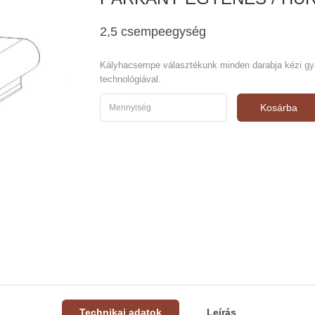
2,5 csempeegység
Kályhacsempe választékunk minden darabja kézi gyár
technológiával.
Kosárba
Technikai adatok
Leírás