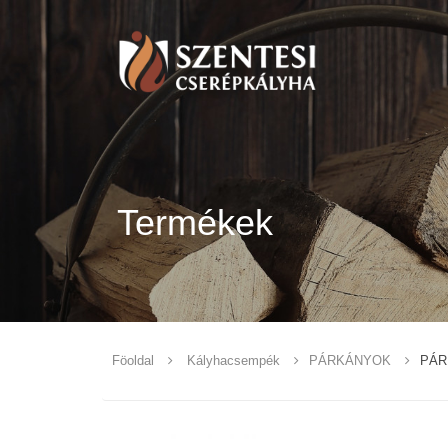
Termékek
Föoldal
Kályhacsempék
PÁRKÁNYOK
PÁR