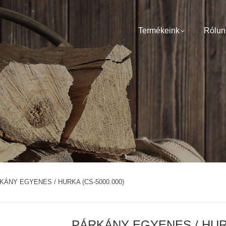
Termékeink
Rólun
KÁNY EGYENES / HURKA (CS-5000.000)
PÁRKÁNY EGYENES / HURK