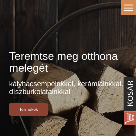
Teremtse meg otthona
melegét
kályhacsempéinkkel, kerámiáinkkal,
díszburkolatainkkal
Termékek