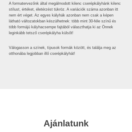
A formatervezőnk által megálmodott kilenc cserépkályhánk kilenc
stílust, értéket, életérzést tükröz. A variációk száma azonban itt
nem ért véget. Az egyes kályhák azonban nem csak a képen
látható változatokban készülhetnek: több mint 30-féle színű és
több formájú kályhacsempe fajtából választhatja ki az Önnek
leginkább tetsző cserépkályha külsőt!
Válogasson a színek, típusok formák között, és találja meg az
otthonába legjobban illő cserépkályhát!
Ajánlatunk