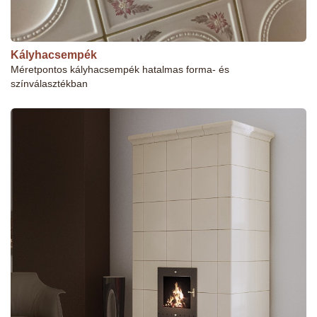
Kályhacsempék
Méretpontos kályhacsempék hatalmas forma- és
színválasztékban