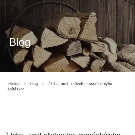
Blog
Föoldal
Blog
7 hiba, amit elkövethet cserépkályha
építéskor