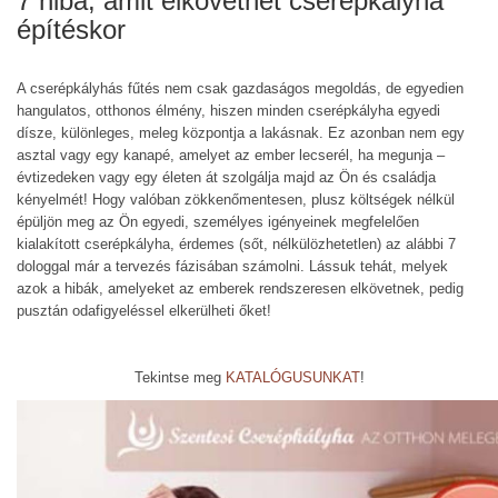
7 hiba, amit elkövethet cserépkályha
építéskor
A cserépkályhás fűtés nem csak gazdaságos megoldás, de egyedien
hangulatos, otthonos élmény, hiszen minden cserépkályha egyedi
dísze, különleges, meleg központja a lakásnak. Ez azonban nem egy
asztal vagy egy kanapé, amelyet az ember lecserél, ha megunja –
évtizedeken vagy egy életen át szolgálja majd az Ön és családja
kényelmét! Hogy valóban zökkenőmentesen, plusz költségek nélkül
épüljön meg az Ön egyedi, személyes igényeinek megfelelően
kialakított cserépkályha, érdemes (sőt, nélkülözhetetlen) az alábbi 7
dologgal már a tervezés fázisában számolni. Lássuk tehát, melyek
azok a hibák, amelyeket az emberek rendszeresen elkövetnek, pedig
pusztán odafigyeléssel elkerülheti őket!
Tekintse meg
KATALÓGUSUNKAT
!