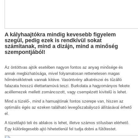
A kályhaajtókra mindig kevesebb figyelem
szegül, pedig ezek is rendkívül sokat
számítanak, mind a dizájn, mind a minőség
szempontjából!
Az öntöttvas ajtók esetében nagyon fontos az anyag minősége és
annak megbizhatósága, mivel folyamatosan rettenetesen magas
hőmérsékletnek vannak kitéve. Vasöntvény alkatrészei és tűzálló
falazata hosszú élettartamúvá teszi. Burkolata a hagyományos fekete
acéllemezek mellett zománcozott, vagy csempézett kivitelű is lehet.
Mind a tüzelő-, mind a hamuajtónak fontos szerepe van, hiszen az
optimális égés az ezeken található levegőszabályozó állításával érhető
el.
A tüzelőajtó teli és ablakos is lehet, illetve számos stílusban elérhető.
Egy különlegesebb ajtó hihetetlenül fel tudja dobni a fűtőtestet.