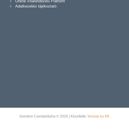
Online Vitarendezési Platform
Adatkezelési tájékoztató
Szentesi Cserépkályha © 2026 | Készítette:
Innovip.hu Kft.