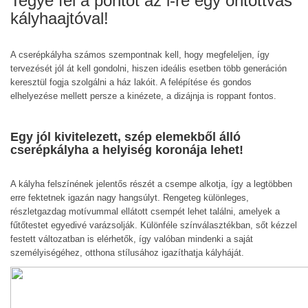
Tegye fel a pontot az i-re egy öntöttvas
kályhaajtóval!
A cserépkályha számos szempontnak kell, hogy megfeleljen, így
tervezését jól át kell gondolni, hiszen ideális esetben több generáción
keresztül fogja szolgálni a ház lakóit. A felépítése és gondos
elhelyezése mellett persze a kinézete, a dizájnja is roppant fontos.
Egy jól kivitelezett, szép elemekből álló
cserépkályha a helyiség koronája lehet!
A kályha felszínének jelentős részét a csempe alkotja, így a legtöbben
erre fektetnek igazán nagy hangsúlyt. Rengeteg különleges,
részletgazdag motívummal ellátott csempét lehet találni, amelyek a
fűtőtestet egyedivé varázsolják. Különféle színválasztékban, sőt kézzel
festett változatban is elérhetők, így valóban mindenki a saját
személyiségéhez, otthona stílusához igazíthatja kályháját.