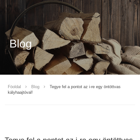
Blog
Föoldal
Blog
Tegye fel a pontot az i-re egy öntöttvas
kályhaajtóval!